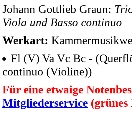
Johann Gottlieb
Graun
:
Tri
Viola und Basso continuo
Werkart:
Kammermusikwerk
Fl (V) Va Vc Bc
- (Querfl
continuo (Violine))
Für eine etwaige Notenbes
Mitgliederservice
(grünes 