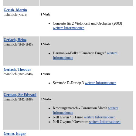
Gerigk, Martin
männlich
1 Werk
(*1972)
Concerto für 2 Violoncelli und Orchester (2003)
weitere Informationen
Gerlach, Heinz
männlich
1 Werk
(1910-1943)
Harmonika-Polka "Tanzende Finger"
weitere
Informationen
Gerlach, Theodor
männlich
1 Werk
(1861-1940)
Serenade D-Dur op.3
weitere Informationen
German, Sir Edward
männlich
3 Werke
(1862-1936)
Krönungsmarsch - Coronation March
weitere
Informationen
Nell Gwyn / 3 Tänze
weitere Informationen
Nell Gwynn / Ouverture
weitere Informationen
Gernet, Edgar