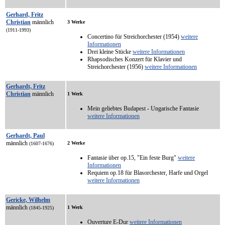
Gerhard, Fritz
Christian
männlich
3 Werke
(1911-1993)
Concertino für Streichorchester (1954)
weitere
Informationen
Drei kleine Stücke
weitere Informationen
Rhapsodisches Konzert für Klavier und
Streichorchester (1956)
weitere Informationen
Gerhardt, Fritz
Christian
männlich
1 Werk
Mein geliebtes Budapest - Ungarische Fantasie
weitere Informationen
Gerhardt, Paul
männlich
2 Werke
(1607-1676)
Fantasie über op.15, "Ein feste Burg"
weitere
Informationen
Requiem op.18 für Blasorchester, Harfe und Orgel
weitere Informationen
Gericke, Wilhelm
männlich
1 Werk
(1845-1925)
Ouverture E-Dur
weitere Informationen