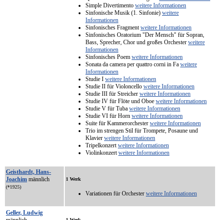
Simple Divertimento
weitere Informationen
Sinfonische Musik (1. Sinfonie)
weitere
Informationen
Sinfonisches Fragment
weitere Informationen
Sinfonisches Oratorium "Der Mensch" für Sopran,
Bass, Sprecher, Chor und großes Orchester
weitere
Informationen
Sinfonisches Poem
weitere Informationen
Sonata da camera per quattro corni in Fa
weitere
Informationen
Studie I
weitere Informationen
Studie II für Violoncello
weitere Informationen
Studie III für Streicher
weitere Informationen
Studie IV für Flöte und Oboe
weitere Informationen
Studie V für Tuba
weitere Informationen
Studie VI für Horn
weitere Informationen
Suite für Kammerorchester
weitere Informationen
Trio im strengen Stil für Trompete, Posaune und
Klavier
weitere Informationen
Tripelkonzert
weitere Informationen
Violinkonzert
weitere Informationen
Geisthardt, Hans-
Joachim
männlich
1 Werk
(*1925)
Variationen für Orchester
weitere Informationen
Geller, Ludwig
männlich
1 Werk