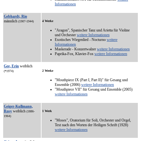
Informationen
Gebhardt, Rio
männlich
4 Werke
(1907-1944)
"Aragon", Spanischer Tanz und Arietta für Violine
und Orchester
weitere Informationen
Exotisches Wiegenlied - Nocturno
weitere
Informationen
Maskerade - Konzertwalzer
weitere Informationen
Paprika-Fox, Klavier-Fox
weitere Informationen
Gee, Erin
weiblich
2 Werke
(*1974)
"Mouthpiece IX (Part I, Part II)" für Gesang und
Ensemble (2006)
weitere Informationen
"Mouthpiece VII" für Gesang und Ensemble (2005)
weitere Informationen
Geiger-Kullmann,
Rosy
weiblich
1 Werk
(1886-
1964)
"Moses", Oratorium für Soli, Orchester und Orgel,
Text nach den Worten der Heiligen Schrift (1928)
weitere Informationen