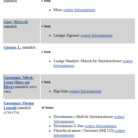
männlich
1 Werk
Misty
weitere Informationen
Garo, Werra de
männlich
1 Werk
Lustiger Zigeuner
weitere Informationen
Gärtner, L.
männlich
1 Werk
Lustige Wanderer. Marsch für Streichorchester
weitere
Informationen
Gassmann, Alfred-
Leonz (Hans am
1 Werk
Rhyn)
männlich
(1876-
Rigi-Suite
weitere Informationen
1962)
Gassmann, Florian
Leopold
männlich
19 Werke
(1729-1774)
Divertimento c-Moll für Streichorchester
weitere
Informationen
Divertimento G-Dur
weitere Informationen
Filosofia ed amore / Ouverture (Hill 125)
weitere
Informationen