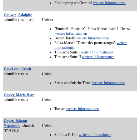
Frühlingstag am Öresund
weitere Informationen
Gauwin, Adolphe
männlich
5 Werke
(1865-1934)
"Funiculi - Funicula", Polka-Marsch nach L.Denza
weitere Informationen
Bianca Torella
weitere Informationen
Polka-Marsch "Danse des peaux-rouges"
weitere
Informationen
Türkische Suite I
weitere Informationen
Türkische Suite II
weitere Informationen
Gavel von, Arndt
männlich
1 Werk
(*1932)
Sechs altpolnische Tänze
weitere Informationen
Gavier, Mario Diaz
männlich
1 Werk
(*1971)
Toccata
weitere Informationen
Gayer, Johann
Nepomuk
männlich
1 Werk
(1746-1811)
Sinfonia D-Dur
weitere Informationen