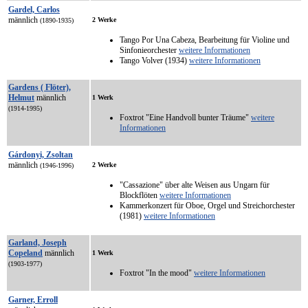
Gardel, Carlos
männlich
2 Werke
(1890-1935)
Tango Por Una Cabeza, Bearbeitung für Violine und
Sinfonieorchester
weitere Informationen
Tango Volver (1934)
weitere Informationen
Gardens ( Flöter),
Helmut
männlich
1 Werk
(1914-1995)
Foxtrot "Eine Handvoll bunter Träume"
weitere
Informationen
Gárdonyi, Zsoltan
männlich
2 Werke
(1946-1996)
"Cassazione" über alte Weisen aus Ungarn für
Blockflöten
weitere Informationen
Kammerkonzert für Oboe, Orgel und Streichorchester
(1981)
weitere Informationen
Garland, Joseph
Copeland
männlich
1 Werk
(1903-1977)
Foxtrot "In the mood"
weitere Informationen
Garner, Erroll