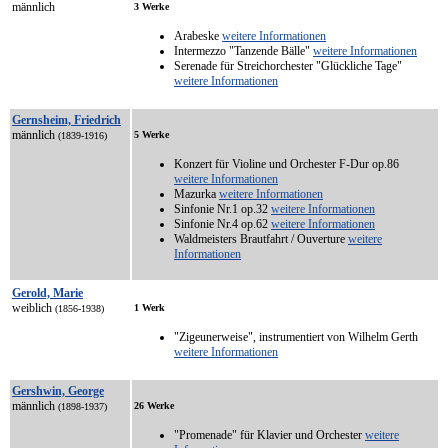
männlich
3 Werke
Arabeske
weitere Informationen
Intermezzo "Tanzende Bälle"
weitere Informationen
Serenade für Streichorchester "Glückliche Tage"
weitere Informationen
Gernsheim, Friedrich
männlich
5 Werke
(1839-1916)
Konzert für Violine und Orchester F-Dur op.86
weitere Informationen
Mazurka
weitere Informationen
Sinfonie Nr.1 op.32
weitere Informationen
Sinfonie Nr.4 op.62
weitere Informationen
Waldmeisters Brautfahrt / Ouverture
weitere
Informationen
Gerold, Marie
weiblich
1 Werk
(1856-1938)
"Zigeunerweise", instrumentiert von Wilhelm Gerth
weitere Informationen
Gershwin, George
männlich
26 Werke
(1898-1937)
"Promenade" für Klavier und Orchester
weitere