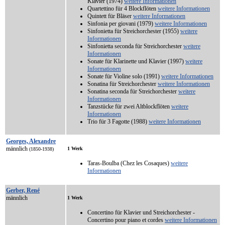
Klavier (1974)
weitere Informationen
Quartettino für 4 Blockflöten
weitere Informationen
Quintett für Bläser
weitere Informationen
Sinfonia per giovani (1979)
weitere Informationen
Sinfonietta für Streichorchester (1955)
weitere
Informationen
Sinfonietta seconda für Streichorchester
weitere
Informationen
Sonate für Klarinette und Klavier (1997)
weitere
Informationen
Sonate für Violine solo (1991)
weitere Informationen
Sonatina für Streichorchester
weitere Informationen
Sonatina seconda für Streichorchester
weitere
Informationen
Tanzstücke für zwei Altblockflöten
weitere
Informationen
Trio für 3 Fagotte (1988)
weitere Informationen
Georges, Alexandre
männlich
1 Werk
(1850-1938)
Taras-Boulba (Chez les Cosaques)
weitere
Informationen
Gerber, René
männlich
1 Werk
Concertino für Klavier und Streichorchester -
Concertino pour piano et cordes
weitere Informationen