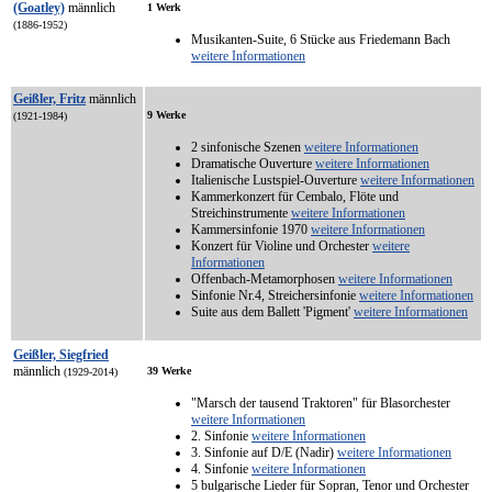
(Goatley)
männlich
1 Werk
(1886-1952)
Musikanten-Suite, 6 Stücke aus Friedemann Bach
weitere Informationen
Geißler, Fritz
männlich
9 Werke
(1921-1984)
2 sinfonische Szenen
weitere Informationen
Dramatische Ouverture
weitere Informationen
Italienische Lustspiel-Ouverture
weitere Informationen
Kammerkonzert für Cembalo, Flöte und
Streichinstrumente
weitere Informationen
Kammersinfonie 1970
weitere Informationen
Konzert für Violine und Orchester
weitere
Informationen
Offenbach-Metamorphosen
weitere Informationen
Sinfonie Nr.4, Streichersinfonie
weitere Informationen
Suite aus dem Ballett 'Pigment'
weitere Informationen
Geißler, Siegfried
männlich
39 Werke
(1929-2014)
"Marsch der tausend Traktoren" für Blasorchester
weitere Informationen
2. Sinfonie
weitere Informationen
3. Sinfonie auf D/E (Nadir)
weitere Informationen
4. Sinfonie
weitere Informationen
5 bulgarische Lieder für Sopran, Tenor und Orchester