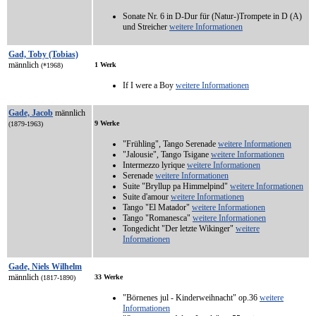
Sonate Nr. 6 in D-Dur für (Natur-)Trompete in D (A)
und Streicher
weitere Informationen
Gad, Toby (Tobias)
männlich
1 Werk
(*1968)
If I were a Boy
weitere Informationen
Gade, Jacob
männlich
9 Werke
(1879-1963)
"Frühling", Tango Serenade
weitere Informationen
"Jalousie", Tango Tsigane
weitere Informationen
Intermezzo lyrique
weitere Informationen
Serenade
weitere Informationen
Suite "Bryllup pa Himmelpind"
weitere Informationen
Suite d'amour
weitere Informationen
Tango "El Matador"
weitere Informationen
Tango "Romanesca"
weitere Informationen
Tongedicht "Der letzte Wikinger"
weitere
Informationen
Gade, Niels Wilhelm
männlich
33 Werke
(1817-1890)
"Börnenes jul - Kinderweihnacht" op.36
weitere
Informationen