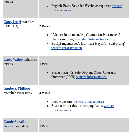
(*1923)
English Brass-Suite für Blechbläserquintett
weitere
Informationen
Gatti, Luigi
männlich
2 Werke
(1740-1817)
"Musica Instrumentale", Quartett für Klarinette, 2
Hörner und Fagott
weitere Informationen
Schöpfungsmesse A-Dur nach Haydn's "Schöpfung"
weitere Informationen
Gatti, Walter
männlich
1 Werk
(*1962)
Stabat mater für Solo-Sopran, Oboe, Chor und
Orchester (2009)
weitere Informationen
Gaubert, Philippe
männlich
2 Werke
(1879-1941)
Poème pastoral
weitere Informationen
Rhapsodie sur des thèmes populaires
weitere
Informationen
Gaude-Sevalk,
Arnold
männlich
1 Werk