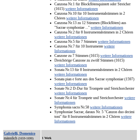
Canzona Nr.1 für Blockflötenquintett oder Streicher
(1615)
weitere Informationen
Canzona Nr.10 für 10 Instrumentalstimmen in 2
Chören
weitere Informationen
Canzona Nr.13 zu 12 Stimmen (Blockflöten) aus
"Sacrae symphoniae ..."
weitere Informationen
Canzona Nr.2 für 8 Instrumentalstimmen in 2 Chören
weitere Informationen
Canzona Nr.5 für 7 Stimmen
weitere Informationen
Canzona Nr.7 für 10 Instrumente
weitere
Informationen
Canzone zu 7 Stimmen (1615)
weitere Informationen
Dreichörige Canzone zu zwölf Stimmen (1615)
weitere Informationen
Sonata Nr.13 für 8 Instrumentalstimmen in 2 Chören
weitere Informationen
Sonata pian e forte aus den Sacrae symphoniae (1597)
weitere Informationen
Sonate Nr.2 D-Dur für Trompete und Streichorchester
weitere Informationen
Sonate Nr.4 für Trompete und Streichorchester
weitere
Informationen
Symphonia sacra Nr.58
weitere Informationen
Symphoniae Sacrae, daraus Nr. 5 "Canzon duo decimi
toni" für 8 Instrumentalstimmen in 2 Chören
weitere
Informationen
Gabrielli, Domenico
männlich
1 Werk
(1659-1690)