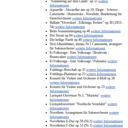
"Sommertag auf dem Lande" op.55
weitere
Informationen
Aquarelle - Akvareller aus op.19, Elegie - Scherzo -
Canzonette - Humoreske - Novelette, Bearbeitung für
Streichorchester
weitere Informationen
Ballade "Elverskud - Erlkönigs Tochter" op.30 (1851–
54)
weitere Informationen
Beim Sonnenuntergang op.46
weitere Informationen
Der Strom op.64
weitere Informationen
Die heilige Nacht op.40
weitere Informationen
Drei Albumblätter, daraus Nr.1 Canzonetta, arrangiert
für Salonorchester
weitere Informationen
Et Folkesagn - Eine Volkssage / Brudevals -
Brautwalzer
weitere Informationen
Et Folkesagn - Eine Volkssage / Polonaise
weitere
Informationen
Frühlings-Botschaft op.35
weitere Informationen
Frühlings-Phantasie op.23
weitere Informationen
Konzert für Violine und Orchester d-Moll op.56
weitere Informationen
Konzert für Violine und Orchester op.23
weitere
Informationen
Lustspiel-Ouverture Nr.1, "Mariotta"
weitere
Informationen
Lustspielouverture "Nordische Sennfahrt"
weitere
Informationen
Novellette, Arrangement für Salonorchester
weitere
Informationen
Novelletten E-Dur op.58 (Nr.2)
weitere Informationen
Novelletten F-Dur op.53 (Nr.1)
weitere Informationen