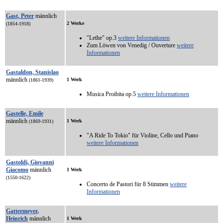
Gast, Peter
männlich
2 Werke
(1854-1918)
"Lethe" op.3
weitere Informationen
Zum Löwen von Venedig / Ouverture
weitere
Informationen
Gastaldon, Stanislao
männlich
1 Werk
(1861-1939)
Musica Proibita op.5
weitere Informationen
Gastelle, Emile
männlich
1 Werk
(1869-1931)
"A Ride To Tokio" für Violine, Cello und Piano
weitere Informationen
Gastoldi, Giovanni
Giacomo
männlich
1 Werk
(1550-1622)
Concerto de Pastori für 8 Stimmen
weitere
Informationen
Gattermeyer,
Heinrich
männlich
1 Werk