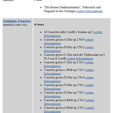
"Die Bremer Stadtmusikanten", Volksstück und
Singspiel in drei Aufzügen
weitere Informationen
Geminiani, Francesco
männlich
19 Werke
(1680-1762)
12 Concertos after Corelli´s Sonatas op.5
weitere
Informationen
Concerto grosso A-Dur op.2 Nr.6
weitere
Informationen
Concerto grosso B-Dur op.3 Nr.5
weitere
Informationen
Concerto grosso C-Dur nach der Violinsonate op.5
Nr.3 von A.Corelli
weitere Informationen
Concerto grosso C-Dur op.2 Nr.2
weitere
Informationen
Concerto grosso c-Moll op.2 Nr.1
weitere
Informationen
Concerto grosso D-Dur op.2 Nr.4
weitere
Informationen
Concerto grosso D-Dur op.3 Nr.1
weitere
Informationen
Concerto grosso D-Dur op.7 Nr.1
weitere
Informationen
Concerto grosso d-Moll op.2 Nr.3
weitere
Informationen
Concerto grosso d-Moll op.2 Nr.5
weitere
Informationen