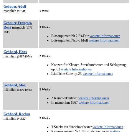
Gebauer, Adolf
männlich
1 Werk
(*1941)
Gebauer, François-
René
männlich
3 Werke
(1773-
1845)
Bläserquintett Nr.2 Es-Dur
weitere Informationen
Bläserquintett Nr.3 c-Moll
weitere Informationen
Gebhard, Hans
männlich
2 Werke
(1897-1974)
Konzert für Klavier, Streichorchester und Schlagzeug
op. 62
weitere Informationen
Ländliche Suite op.23
weitere Informationen
Gebhard, Max
männlich
2 Werke
(1896-1978)
2 Kammerkantaten
weitere Informationen
In memoriam 1967
weitere Informationen
Gebhard, Rochus
männlich
2 Werke
(*1922)
3 Stücke für Streichorchester
weitere Informationen
Kammerkonzert Nr.1 für Streichorchester
weitere