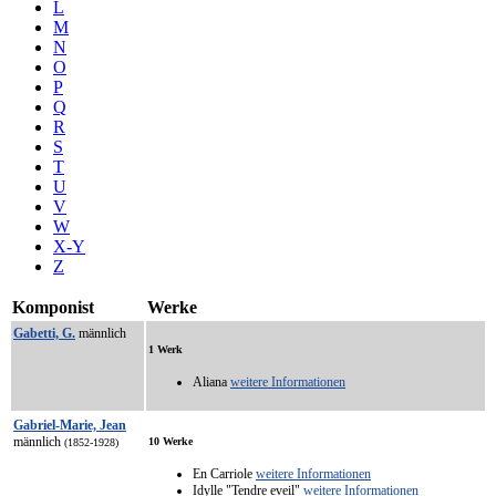
L
M
N
O
P
Q
R
S
T
U
V
W
X-Y
Z
Komponist
Werke
Gabetti, G.
männlich
1 Werk
Aliana
weitere Informationen
Gabriel-Marie, Jean
männlich
10 Werke
(1852-1928)
En Carriole
weitere Informationen
Idylle "Tendre eveil"
weitere Informationen