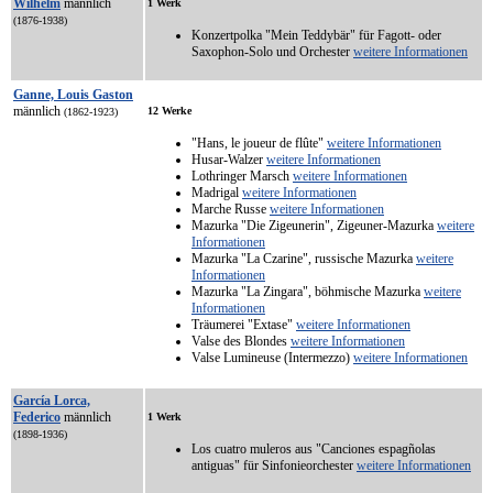
Wilhelm
männlich
1 Werk
(1876-1938)
Konzertpolka "Mein Teddybär" für Fagott- oder
Saxophon-Solo und Orchester
weitere Informationen
Ganne, Louis Gaston
männlich
12 Werke
(1862-1923)
"Hans, le joueur de flûte"
weitere Informationen
Husar-Walzer
weitere Informationen
Lothringer Marsch
weitere Informationen
Madrigal
weitere Informationen
Marche Russe
weitere Informationen
Mazurka "Die Zigeunerin", Zigeuner-Mazurka
weitere
Informationen
Mazurka "La Czarine", russische Mazurka
weitere
Informationen
Mazurka "La Zingara", böhmische Mazurka
weitere
Informationen
Träumerei "Extase"
weitere Informationen
Valse des Blondes
weitere Informationen
Valse Lumineuse (Intermezzo)
weitere Informationen
García Lorca,
Federico
männlich
1 Werk
(1898-1936)
Los cuatro muleros aus "Canciones espagñolas
antiguas" für Sinfonieorchester
weitere Informationen