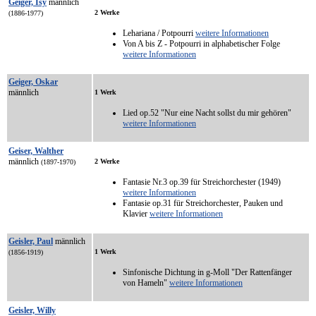
Geiger, Isy
männlich
2 Werke
(1886-1977)
Lehariana / Potpourri
weitere Informationen
Von A bis Z - Potpourri in alphabetischer Folge
weitere Informationen
Geiger, Oskar
männlich
1 Werk
Lied op.52 "Nur eine Nacht sollst du mir gehören"
weitere Informationen
Geiser, Walther
männlich
2 Werke
(1897-1970)
Fantasie Nr.3 op.39 für Streichorchester (1949)
weitere Informationen
Fantasie op.31 für Streichorchester, Pauken und
Klavier
weitere Informationen
Geisler, Paul
männlich
1 Werk
(1856-1919)
Sinfonische Dichtung in g-Moll "Der Rattenfänger
von Hameln"
weitere Informationen
Geisler, Willy