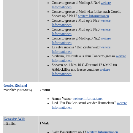
Concerto grosso d-Moll op.3 Nr.4
weitere
Informationen
Concerto grosso d-Moll, »La follia« nach Corelli,
Sonata op.5 Nr.12
weitere Informationen
Concerto grosso e-Moll op.3 Nr.3
weitere
Informationen
Concerto grosso e-Moll op.3 Nr.6
weitere
Informationen
Concerto grosso g-Moll op.3 Nr.2
weitere
Informationen
La selva incanta / Der Zauberwald
weitere
Informationen
Siciliano, Pastorale aus dem Concerto grosso
weitere
Informationen
Sonaten op.1 Nrn.10 G-Dur und 12 f-Moll für
Altblockflöte und Basso continuo
weitere
Informationen
Genée, Richard
männlich
2 Werke
(1823-1895)
Annen Walzer
weitere Informationen
Lied "Ein Fräulein stand vor der Himmelstür"
weitere
Informationen
Genssler, Willi
männlich
1 Werk
3 alte Bauerntänze op.13
weitere Informationen