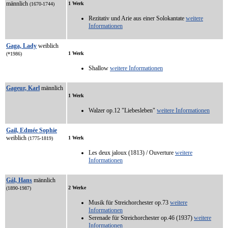
männlich
1 Werk
(1670-1744)
Rezitativ und Arie aus einer Solokantate
weitere
Informationen
Gaga, Lady
weiblich
1 Werk
(*1986)
Shallow
weitere Informationen
Gageur, Karl
männlich
1 Werk
Walzer op.12 "Liebesleben"
weitere Informationen
Gail, Edmée Sophie
weiblich
1 Werk
(1775-1819)
Les deux jaloux (1813) / Ouverture
weitere
Informationen
Gál, Hans
männlich
2 Werke
(1890-1987)
Musik für Streichorchester op.73
weitere
Informationen
Serenade für Streichorchester op.46 (1937)
weitere
Informationen