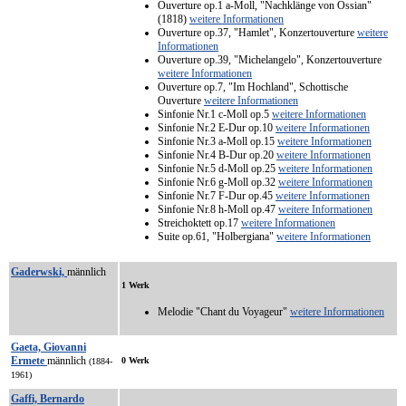
Ouverture op.1 a-Moll, "Nachklänge von Ossian"
(1818)
weitere Informationen
Ouverture op.37, "Hamlet", Konzertouverture
weitere
Informationen
Ouverture op.39, "Michelangelo", Konzertouverture
weitere Informationen
Ouverture op.7, "Im Hochland", Schottische
Ouverture
weitere Informationen
Sinfonie Nr.1 c-Moll op.5
weitere Informationen
Sinfonie Nr.2 E-Dur op.10
weitere Informationen
Sinfonie Nr.3 a-Moll op.15
weitere Informationen
Sinfonie Nr.4 B-Dur op.20
weitere Informationen
Sinfonie Nr.5 d-Moll op.25
weitere Informationen
Sinfonie Nr.6 g-Moll op.32
weitere Informationen
Sinfonie Nr.7 F-Dur op.45
weitere Informationen
Sinfonie Nr.8 h-Moll op.47
weitere Informationen
Streichoktett op.17
weitere Informationen
Suite op.61, "Holbergiana"
weitere Informationen
Gaderwski,
männlich
1 Werk
Melodie "Chant du Voyageur"
weitere Informationen
Gaeta, Giovanni
Ermete
männlich
0 Werk
(1884-
1961)
Gaffi, Bernardo