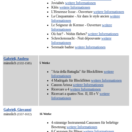
Jovialités
weitere Informationen
Kléis
weitere Informationen
L'Heureuse Issue - Ouverture
weitere Informationen
La Cinquantaine - Air dans le style ancien
weitere
Informationen
Le Seigneur de Kermor - Ouverture
weitere
Informationen
Où fuir? - Wohin fliehen?
weitere Informationen
Schreckensnacht - Nuit dépouvante
weitere
Informationen
Serenade badine
weitere Informationen
Gabrieli, Andrea
männlich
5 Werke
(1532-1585)
"Aria della Battaglia" für Blockflöten
weitere
Informationen
4 Madrigals für Blockflöten
weitere Informationen
Canzon Ariosa
weitere Informationen
Ricercare a 4
weitere Informationen
Ricercari a quattro Nos. II, III e V
weitere
Informationen
Gabrieli, Giovanni
männlich
16 Werke
(1557-1612)
4-stimmige Instrumental-Canzonen für beliebige
Besetzung
weitere Informationen
6 Canzonen für Bläser
weitere Informationen