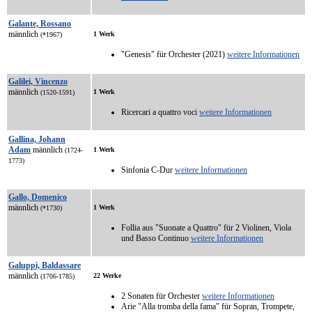
Galante, Rossano
männlich
1 Werk
(*1967)
"Genesis" für Orchester (2021)
weitere Informationen
Galilei, Vincenzo
männlich
1 Werk
(1520-1591)
Ricercari a quattro voci
weitere Informationen
Gallina, Johann
Adam
männlich
1 Werk
(1724-
1773)
Sinfonia C-Dur
weitere Informationen
Gallo, Domenico
männlich
1 Werk
(*1730)
Follia aus "Suonate a Quattro" für 2 Violinen, Viola
und Basso Continuo
weitere Informationen
Galuppi, Baldassare
männlich
22 Werke
(1706-1785)
2 Sonaten für Orchester
weitere Informationen
Arie "Alla tromba della fama" für Sopran, Trompete,