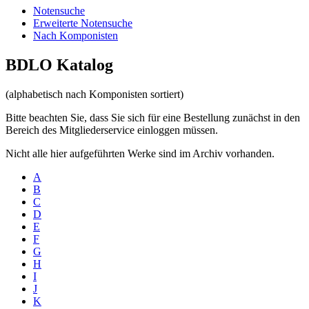
Notensuche
Erweiterte Notensuche
Nach Komponisten
BDLO Katalog
(alphabetisch nach Komponisten sortiert)
Bitte beachten Sie, dass Sie sich für eine Bestellung zunächst in den
Bereich des Mitgliederservice einloggen müssen.
Nicht alle hier aufgeführten Werke sind im Archiv vorhanden.
A
B
C
D
E
F
G
H
I
J
K